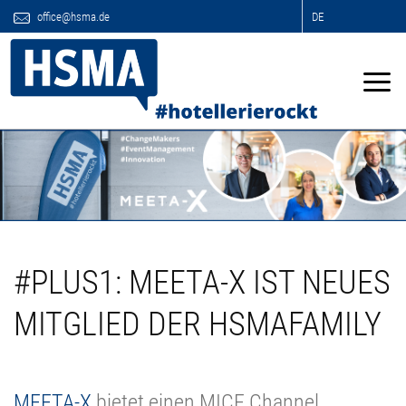
office@hsma.de
DE
#PLUS1: MEETA-X IST NEUES
MITGLIED DER HSMAFAMILY
MEETA-X
bietet einen MICE Channel