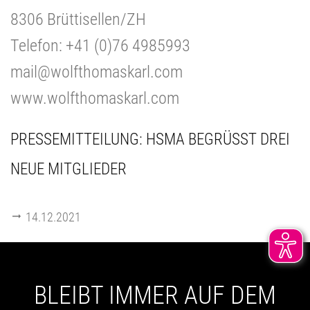
8306 Brüttisellen/ZH
Telefon: +41 (0)76 4985993
mail@wolfthomaskarl.com
www.wolfthomaskarl.com
PRESSEMITTEILUNG: HSMA BEGRÜSST DREI N
EUE MITGLIEDER
14.12.2021
BLEIBT IMMER AUF DEM