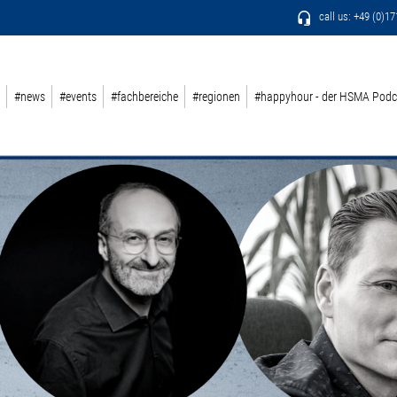
call us: +49 (0)1
#news
#events
#fachbereiche
#regionen
#happyhour - der HSMA Podc