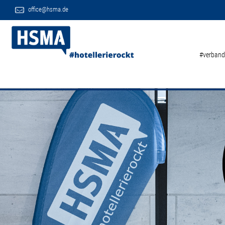
office@hsma.de
#verband