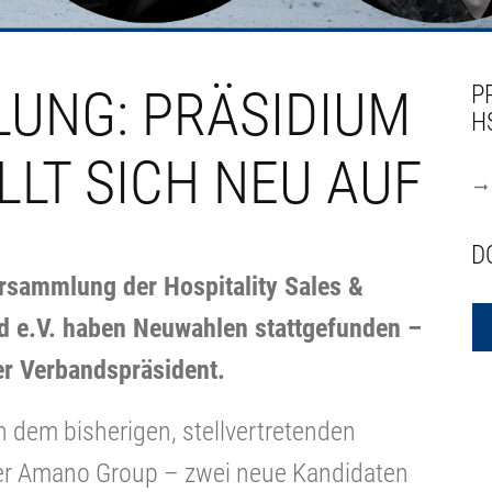
LUNG: PRÄSIDIUM
P
H
LLT SICH NEU AUF
D
sammlung der Hospitality Sales &
d e.V. haben Neuwahlen stattgefunden –
er Verbandspräsident.
n dem bisherigen, stellvertretenden
er Amano Group – zwei neue Kandidaten