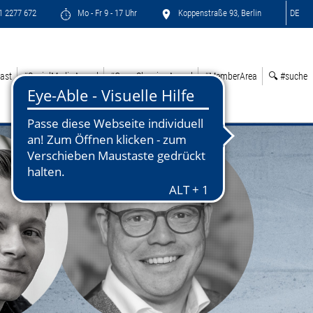
71 2277 672
Mo - Fr 9 - 17 Uhr
Koppenstraße 93, Berlin
DE
ast
#SocialMediaAward
#GreenSleepingAward
#MemberArea
🔍 #suche