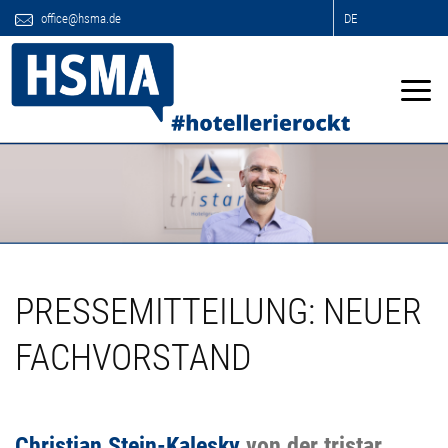
office@hsma.de
DE
PRESSEMITTEILUNG: NEUER
FACHVORSTAND
Christian Stein-Kalesky
von der tristar