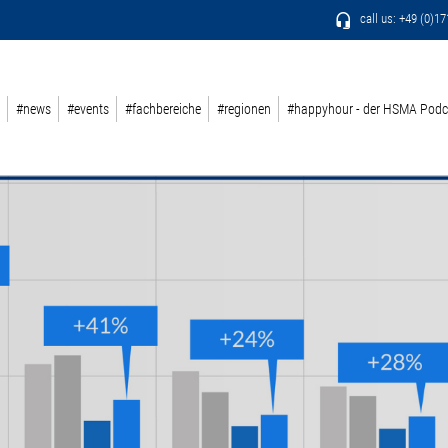
call us: +49 (0)1
#news
#events
#fachbereiche
#regionen
#happyhour - der HSMA Podc