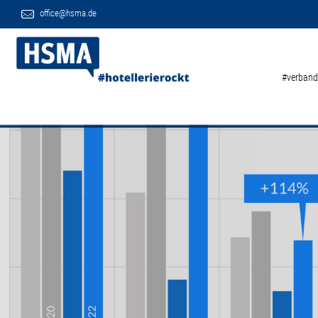
office@hsma.de
#verband