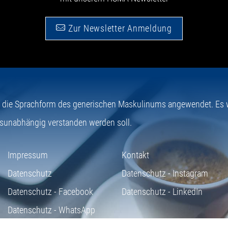
Zur Newsletter Anmeldung
e die Sprachform des generischen Maskulinums angewendet. Es wi
sunabhängig verstanden werden soll.
Impressum
Kontakt
Datenschutz
Datenschutz - Instagram
Datenschutz - Facebook
Datenschutz - LinkedIn
Datenschutz - WhatsApp