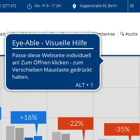
71 2277 672
Mo - Fr 9 - 17 Uhr
Koppenstraße 93, Berlin
DE
ast
#SocialMediaAward
#GreenSleepingAward
#MemberArea
🔍 #suche