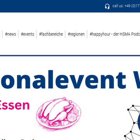
call us: +49 (0)1
#news
#events
#fachbereiche
#regionen
#happyhour - der HSMA Podc