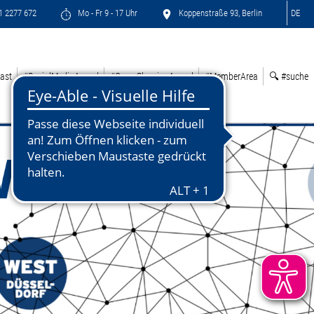
71 2277 672
Mo - Fr 9 - 17 Uhr
Koppenstraße 93, Berlin
DE
ast
#SocialMediaAward
#GreenSleepingAward
#MemberArea
🔍 #suche