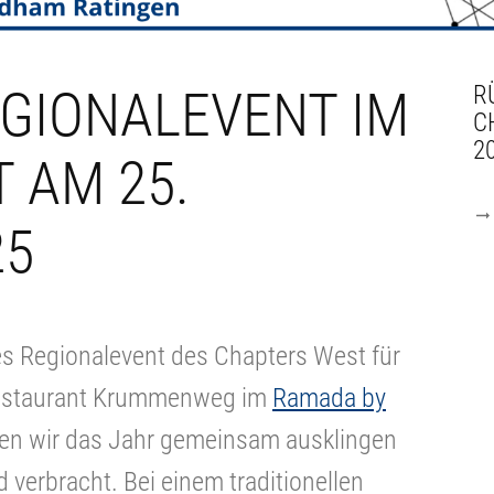
EGIONALEVENT IM
R
C
2
 AM 25.
25
s Regionalevent des Chapters West für
Restaurant Krummenweg im
Ramada by
n wir das Jahr gemeinsam ausklingen
verbracht. Bei einem traditionellen