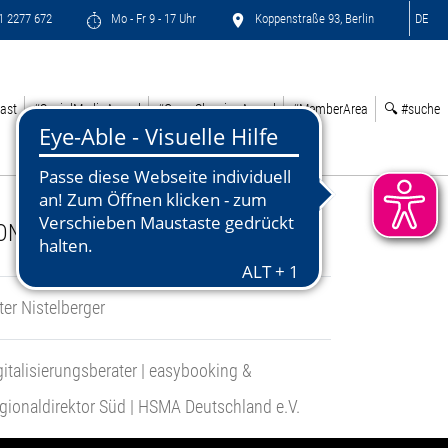
71 2277 672
Mo - Fr 9 - 17 Uhr
Koppenstraße 93, Berlin
DE
ast
#SocialMediaAward
#GreenSleepingAward
#MemberArea
🔍 #suche
ONTACT:
ter Nistelberger
gitalisierungsberater | easybooking &
gionaldirektor Süd | HSMA Deutschland e.V.