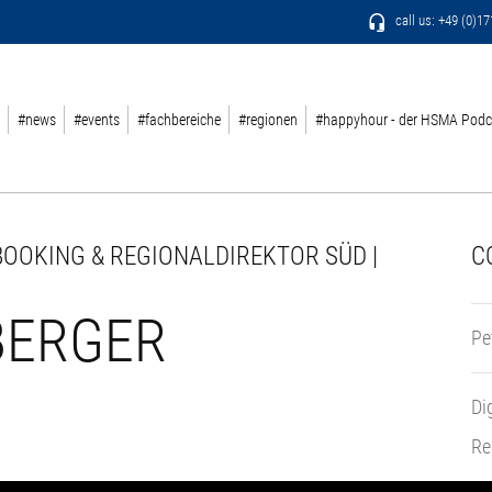
call us: +49 (0)1
#news
#events
#fachbereiche
#regionen
#happyhour - der HSMA Podc
BOOKING & REGIONALDIREKTOR SÜD |
C
BERGER
Pe
Di
Re