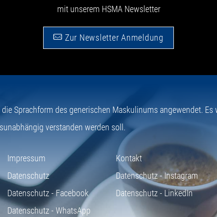
mit unserem HSMA Newsletter
Zur Newsletter Anmeldung
e die Sprachform des generischen Maskulinums angewendet. Es wi
sunabhängig verstanden werden soll.
Impressum
Kontakt
Datenschutz
Datenschutz - Instagram
Datenschutz - Facebook
Datenschutz - LinkedIn
Datenschutz - WhatsApp