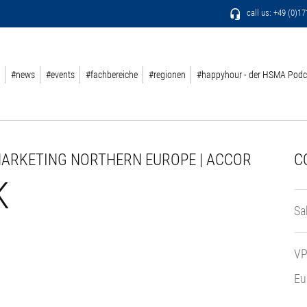
call us: +49 (0)1
#news
#events
#fachbereiche
#regionen
#happyhour - der HSMA Podc
MARKETING NORTHERN EUROPE | ACCOR
C
K
Sa
VP
Eu