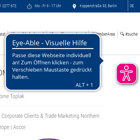
71 2277 672
Mo - Fr 9 - 17 Uhr
Koppenstraße 93, Berlin
DE
ast
#SocialMediaAward
#GreenSleepingAward
#MemberArea
🔍 #suche
ONTACT:
bine Toplak
 Corporate Clients & Trade Marketing Northern
rope | Accor