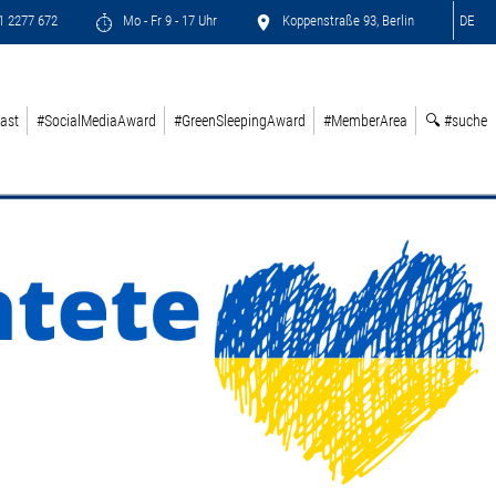
71 2277 672
Mo - Fr 9 - 17 Uhr
Koppenstraße 93, Berlin
DE
ast
#SocialMediaAward
#GreenSleepingAward
#MemberArea
🔍 #suche
Next