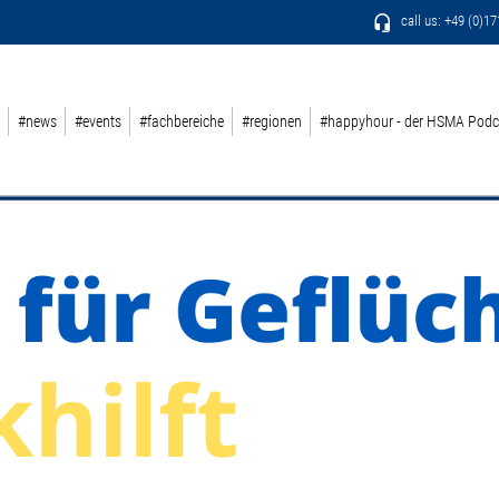
call us: +49 (0)1
#news
#events
#fachbereiche
#regionen
#happyhour - der HSMA Podc