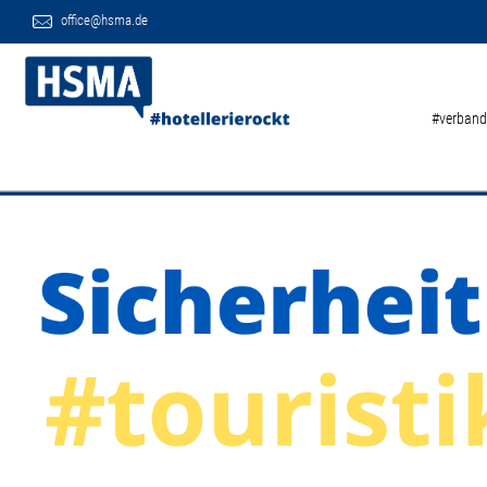
office@hsma.de
#verband
Previous