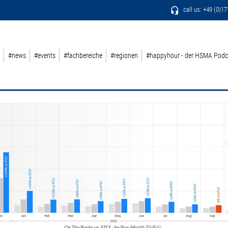
call us: +49 (0)1
#news
#events
#fachbereiche
#regionen
#happyhour - der HSMA Podc