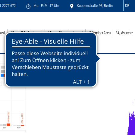
71 2277 672
Mo - Fr 9 - 17 Uhr
Koppenstraße 93, Berlin
DE
ast
#SocialMediaAward
#GreenSleepingAward
#MemberArea
🔍 #suche