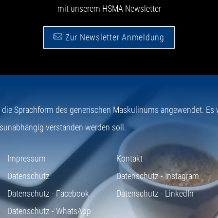
mit unserem HSMA Newsletter
Zur Newsletter Anmeldung
e die Sprachform des generischen Maskulinums angewendet. Es wi
sunabhängig verstanden werden soll.
Impressum
Kontakt
Datenschutz
Datenschutz - Instagram
Datenschutz - Facebook
Datenschutz - LinkedIn
Datenschutz - WhatsApp