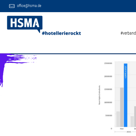
office@hsma.de
#verband