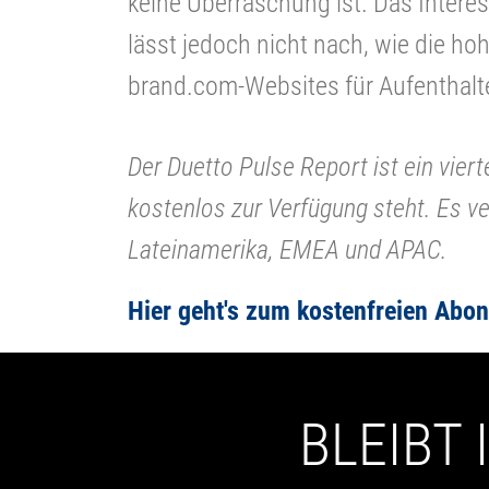
keine Überraschung ist. Das Intere
lässt jedoch nicht nach, wie die h
brand.com-Websites für Aufenthalt
Der Duetto Pulse Report ist ein vierte
kostenlos zur Verfügung steht. Es v
Lateinamerika, EMEA und APAC.
Hier geht's zum kostenfreien Abo
BLEIBT