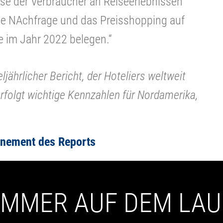
sse der Verbraucher an Reiseerlebnissen
ohe NAchfrage und das Preisshopping auf
e im Jahr 2022 belegen.“
ljährlicher Bericht, der Hoteliers weltweit
erfolgt wichtige Kennzahlen für Nordamerika,
nnement des Reports
 IMMER AUF DEM LA