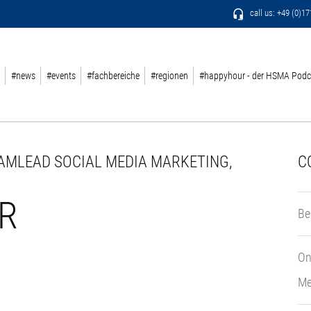
call us: +49 (0)1
#news
#events
#fachbereiche
#regionen
#happyhour - der HSMA Podc
AMLEAD SOCIAL MEDIA MARKETING,
C
R
Be
On
Me