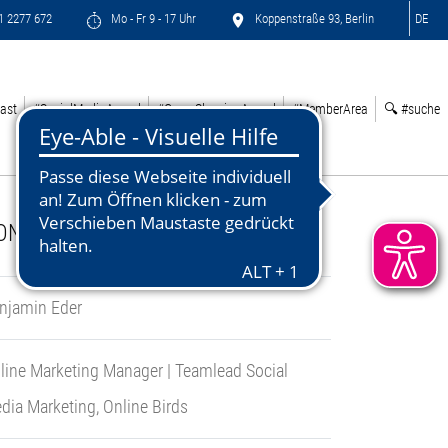
71 2277 672
Mo - Fr 9 - 17 Uhr
Koppenstraße 93, Berlin
DE
ast
#SocialMediaAward
#GreenSleepingAward
#MemberArea
🔍 #suche
ONTACT:
njamin Eder
line Marketing Manager | Teamlead Social
dia Marketing, Online Birds