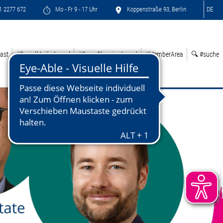
71 2277 672
Mo - Fr 9 - 17 Uhr
Koppenstraße 93, Berlin
DE
ast
#SocialMediaAward
#GreenSleepingAward
#MemberArea
🔍 #suche