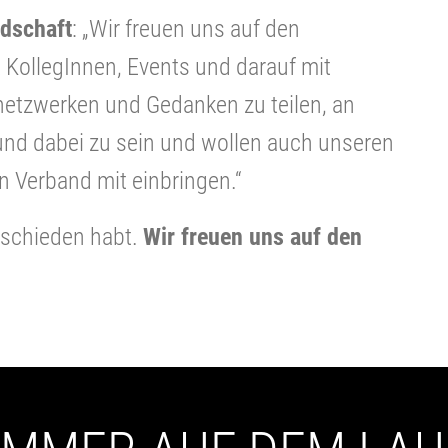
edschaft
: „Wir freuen uns auf den
KollegInnen, Events und darauf mit
netzwerken und Gedanken zu teilen, an
nd dabei zu sein und wollen auch unseren
n Verband mit einbringen.“
ntschieden habt.
Wir freuen uns auf den