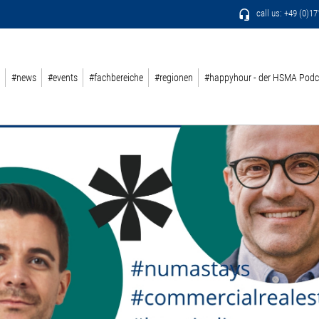
call us: +49 (0)1
#news
#events
#fachbereiche
#regionen
#happyhour - der HSMA Podc