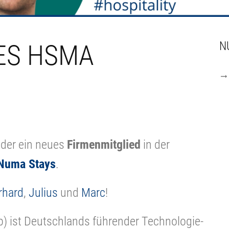
ES HSMA
N
eder ein neues
Firmenmitglied
in der
Numa Stays
.
rhard
,
Julius
und
Marc
!
) ist Deutschlands führender Technologie-