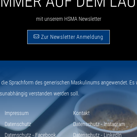
 IMMER AUF DEM LA
mit unserem HSMA Newsletter
Zur Newsletter Anmeldung
e die Sprachform des generischen Maskulinums angewendet. Es wi
sunabhängig verstanden werden soll.
Impressum
Kontakt
Datenschutz
Datenschutz - Instagram
Datenschutz - Facebook
Datenschutz - LinkedIn