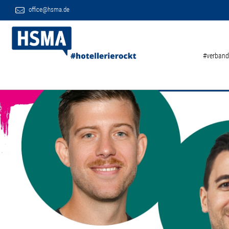
office@hsma.de
#verband