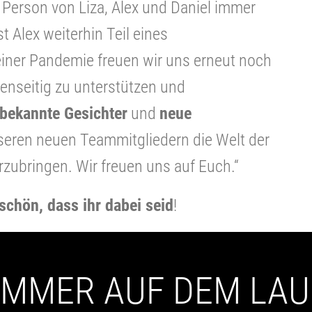
Person von Liza, Alex und Daniel immer
t Alex weiterhin Teil eines
 einer Pandemie freuen wir uns erneut noch
nseitig zu unterstützen und
bekannte Gesichter
und
neue
nseren neuen Teammitgliedern die Welt der
zubringen. Wir freuen uns auf Euch.“
schön, dass ihr dabei seid
!
 IMMER AUF DEM LA