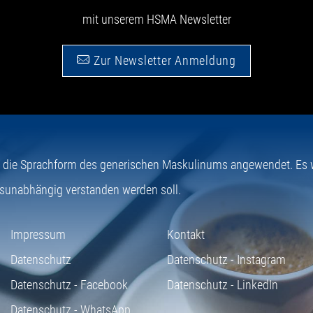
mit unserem HSMA Newsletter
Zur Newsletter Anmeldung
e die Sprachform des generischen Maskulinums angewendet. Es wi
sunabhängig verstanden werden soll.
Impressum
Kontakt
Datenschutz
Datenschutz - Instagram
Datenschutz - Facebook
Datenschutz - LinkedIn
Datenschutz - WhatsApp