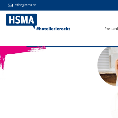
office@hsma.de
#verband