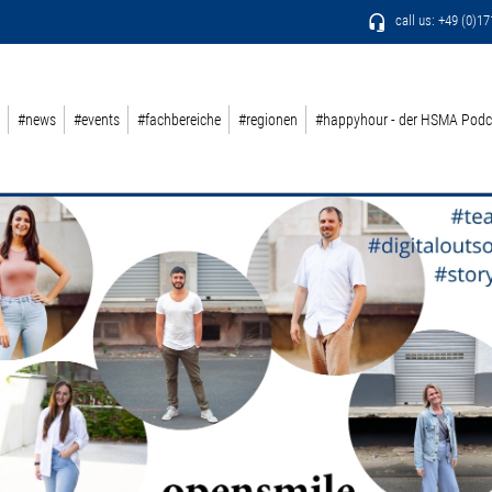
call us: +49 (0)1
#news
#events
#fachbereiche
#regionen
#happyhour - der HSMA Podc