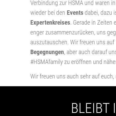
Verbindung zur HSMA und waren in 
wieder bei den
Events
dabei, dazu is
Expertenkreises
. Gerade in Zeiten
enger zusammenzurücken, uns gege
auszutauschen. Wir freuen uns auf
Begegnungen
, aber auch darauf u
#HSMAfamily zu eröffnen und näher
Wir freuen uns auch sehr auf euch,
BLEIBT