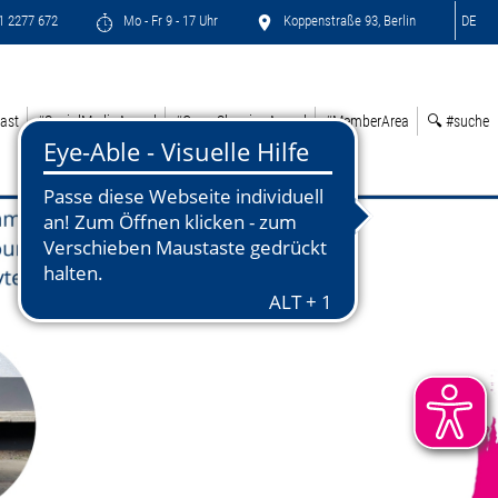
71 2277 672
Mo - Fr 9 - 17 Uhr
Koppenstraße 93, Berlin
DE
ast
#SocialMediaAward
#GreenSleepingAward
#MemberArea
🔍 #suche