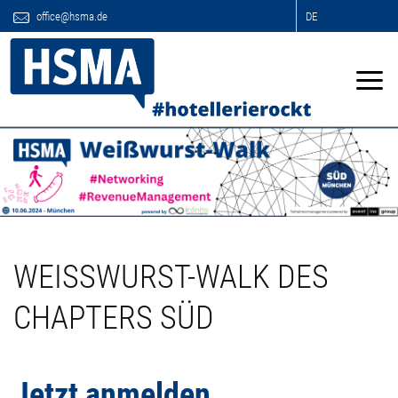
office@hsma.de
DE
WEISSWURST-WALK DES
CHAPTERS SÜD
Jetzt anmelden