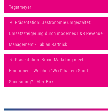
Tegetmeyer
Präsentation: Gastronomie umgestaltet:
Umsatzsteigerung durch modernes F&B Revenue
Management - Fabian Bartnick
Präsentation: Brand Marketing meets
Emotionen - Welchen "Wert" hat ein Sport-
Sponsoring? - Alex Birk