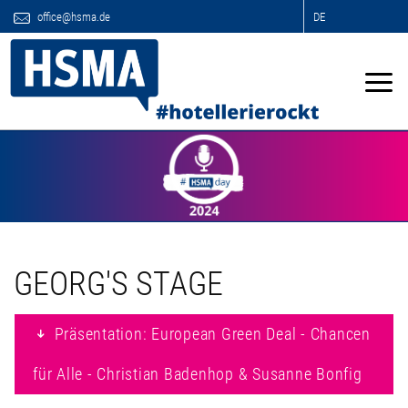
office@hsma.de
DE
GEORG'S STAGE
Präsentation: European Green Deal - Chancen
für Alle - Christian Badenhop & Susanne Bonfig