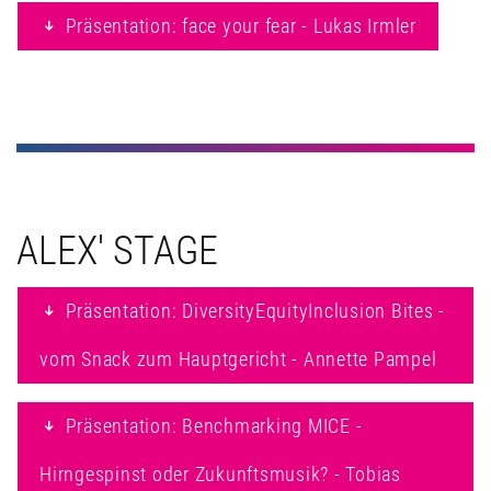
Präsentation: face your fear - Lukas Irmler
ALEX' STAGE
Präsentation: DiversityEquityInclusion Bites -
vom Snack zum Hauptgericht - Annette Pampel
Präsentation: Benchmarking MICE -
Hirngespinst oder Zukunftsmusik? - Tobias