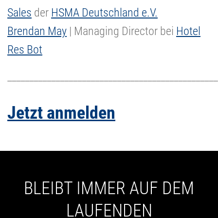
Sales
der
HSMA Deutschland e.V.
Brendan May
| Managing Director bei
Hotel
Res Bot
________________________________________________
Jetzt anmelden
BLEIBT IMMER AUF DEM
LAUFENDEN