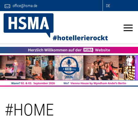
office@hsma.de
DE
Previous
Next
#HOME