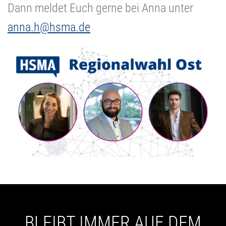
Dann meldet Euch gerne bei Anna unter
anna.h
@hsma.de
BLEIBT IMMER AUF DEM