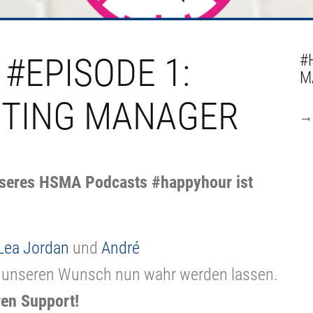
#EPISODE 1:
#
M
ETING MANAGER
 unseres HSMA Podcasts #happyhour ist
Lea Jordan
und
André
 unseren Wunsch nun wahr werden lassen.
en Support!