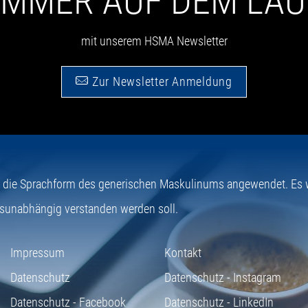
 IMMER AUF DEM LA
mit unserem HSMA Newsletter
Zur Newsletter Anmeldung
e die Sprachform des generischen Maskulinums angewendet. Es wi
sunabhängig verstanden werden soll.
Impressum
Kontakt
Datenschutz
Datenschutz - Instagram
Datenschutz - Facebook
Datenschutz - LinkedIn