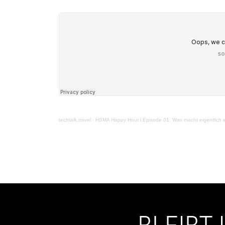
techtalk.travel
·
HSMA Happy Hour l Episode 01: Was macht eigentlich ei