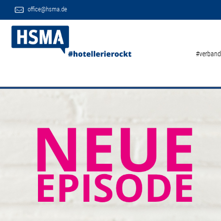
office@hsma.de
#verband