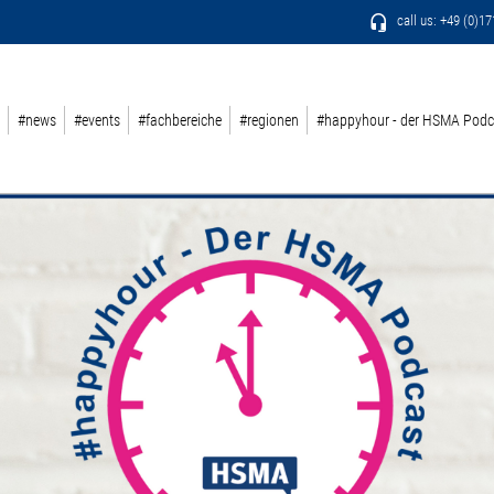
call us: +49 (0)1
#news
#events
#fachbereiche
#regionen
#happyhour - der HSMA Podc