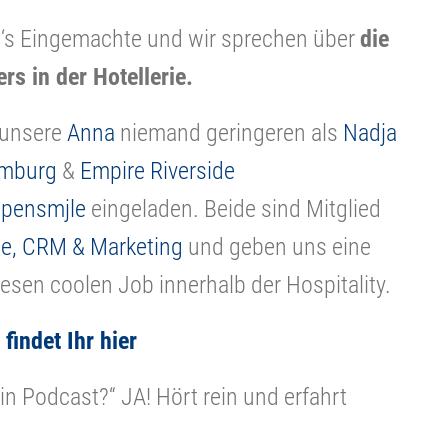
 an‘s Eingemachte und wir sprechen über
d
ie
s in der Hotellerie.
 unsere
Anna
niemand geringeren als
Nadja
amburg
&
Empire Riverside
pensmjle
eingeladen. Beide sind Mitglied
e, CRM & Marketing
und geben uns eine
sen coolen Job innerhalb der Hospitality.
indet Ihr hier
ein Podcast?“ JA! Hört rein und erfahrt