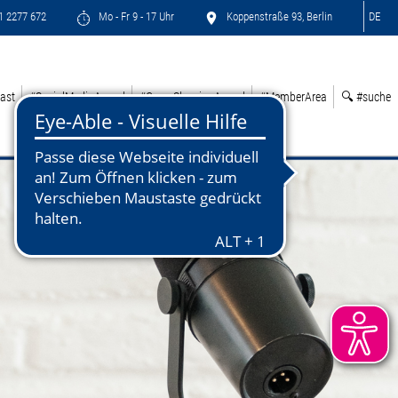
71 2277 672
Mo - Fr 9 - 17 Uhr
Koppenstraße 93, Berlin
DE
ast
#SocialMediaAward
#GreenSleepingAward
#MemberArea
🔍 #suche