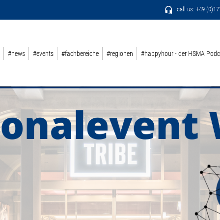
call us: +49 (0)1
#news
#events
#fachbereiche
#regionen
#happyhour - der HSMA Podc