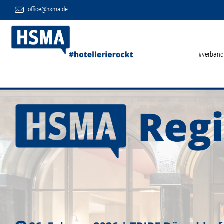
office@hsma.de
#verband