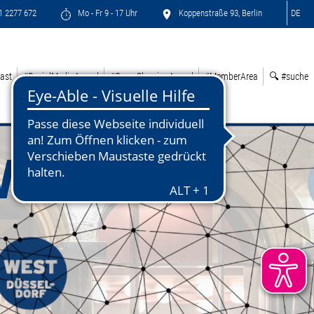
71 2277 672
Mo - Fr 9 - 17 Uhr
Koppenstraße 93, Berlin
DE
ast
#SocialMediaAward
#GreenSleepingAward
#MemberArea
🔍 #suche