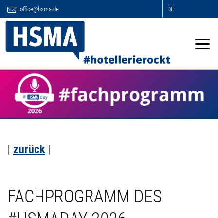
office@hsma.de
DE
|
zurück
|
FACHPROGRAMM DES