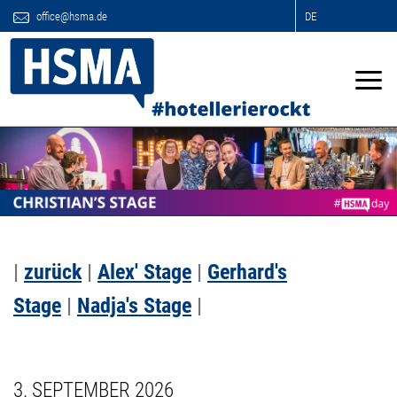
office@hsma.de
DE
|
zurück
|
Alex' Stage
|
Gerhard's
Stage
|
Nadja's Stage
|
3. SEPTEMBER 2026